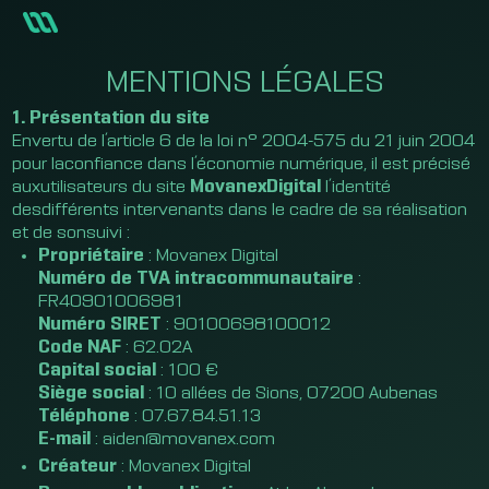
MENTIONS LÉGALES
1. Présentation du site
Envertu de l’article 6 de la loi n° 2004-575 du 21 juin 2004
pour laconfiance dans l’économie numérique, il est précisé
auxutilisateurs du site
MovanexDigital
l’identité
desdifférents intervenants dans le cadre de sa réalisation
et de sonsuivi :
Propriétaire
: Movanex Digital
Numéro de TVA intracommunautaire
:
FR40901006981
Numéro SIRET
: 90100698100012
Code NAF
: 62.02A
Capital social
: 100 €
Siège social
: 10 allées de Sions, 07200 Aubenas
Téléphone
: 07.67.84.51.13
E-mail
: aiden@movanex.com
Créateur
: Movanex Digital